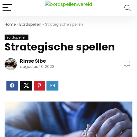
Home
»
Bordspellen
»
Strategische spellen
Bordspellen
Strategische spellen
Rinse Sibe
augustus 13, 2023