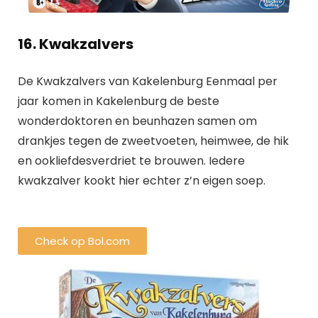
16. Kwakzalvers
De Kwakzalvers van Kakelenburg Eenmaal per
jaar komen in Kakelenburg de beste
wonderdoktoren en beunhazen samen om
drankjes tegen de zweetvoeten, heimwee, de hik
en ookliefdesverdriet te brouwen. Iedere
kwakzalver kookt hier echter z’n eigen soep.
Check op Bol.com