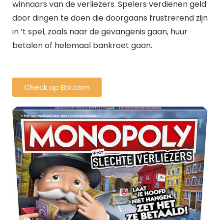
winnaars van de verliezers. Spelers verdienen geld
door dingen te doen die doorgaans frustrerend zijn
in ’t spel, zoals naar de gevangenis gaan, huur
betalen of helemaal bankroet gaan.
Check op Bol.com