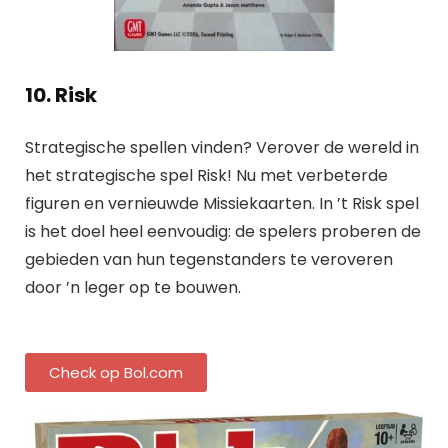
10. Risk
Strategische spellen vinden? Verover de wereld in
het strategische spel Risk! Nu met verbeterde
figuren en vernieuwde Missiekaarten. In ’t Risk spel
is het doel heel eenvoudig: de spelers proberen de
gebieden van hun tegenstanders te veroveren
door ’n leger op te bouwen.
Check op Bol.com