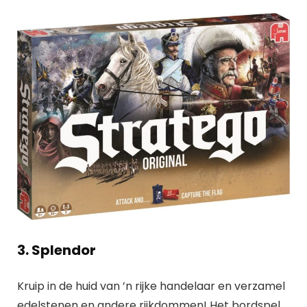
3. Splendor
Kruip in de huid van ’n rijke handelaar en verzamel
edelstenen en andere rijkdommen! Het bordspel