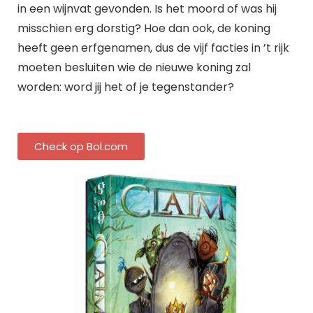
in een wijnvat gevonden. Is het moord of was hij
misschien erg dorstig? Hoe dan ook, de koning
heeft geen erfgenamen, dus de vijf facties in ’t rijk
moeten besluiten wie de nieuwe koning zal
worden: word jij het of je tegenstander?
Check op Bol.com