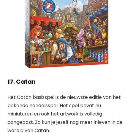
17. Catan
Het Catan basisspel is de nieuwste editie van het
bekende handelsspel. Het spel bevat nu
miniaturen en ook het artwork is volledig
aangepast. Zo kun je jezelf nog meer inleven in de
wereld van Catan.