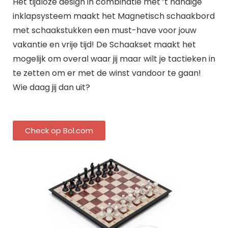
Het tijdloze design in combinatie met ’t handige
inklapsysteem maakt het Magnetisch schaakbord
met schaakstukken een must-have voor jouw
vakantie en vrije tijd! De Schaakset maakt het
mogelijk om overal waar jij maar wilt je tactieken in
te zetten om er met de winst vandoor te gaan!
Wie daag jij dan uit?
Check op Bol.com