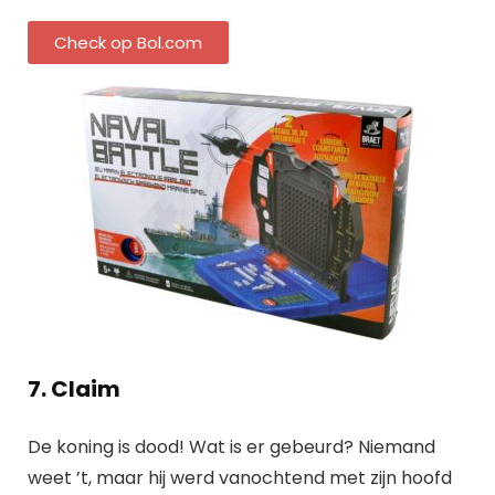
Check op Bol.com
7. Claim
De koning is dood! Wat is er gebeurd? Niemand
weet ’t, maar hij werd vanochtend met zijn hoofd