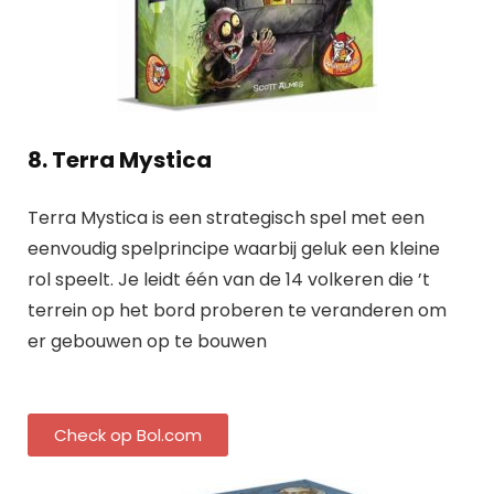
8. Terra Mystica
Terra Mystica is een strategisch spel met een
eenvoudig spelprincipe waarbij geluk een kleine
rol speelt. Je leidt één van de 14 volkeren die ’t
terrein op het bord proberen te veranderen om
er gebouwen op te bouwen
Check op Bol.com